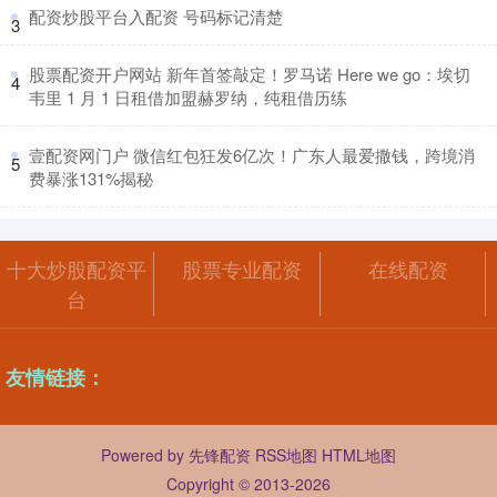
​配资炒股平台入配资 号码标记清楚
3
​股票配资开户网站 新年首签敲定！罗马诺 Here we go：埃切
4
韦里 1 月 1 日租借加盟赫罗纳，纯租借历练
​壹配资网门户 微信红包狂发6亿次！广东人最爱撒钱，跨境消
5
费暴涨131%揭秘
十大炒股配资平
股票专业配资
在线配资
台
友情链接：
Powered by
先锋配资
RSS地图
HTML地图
Copyright
© 2013-2026