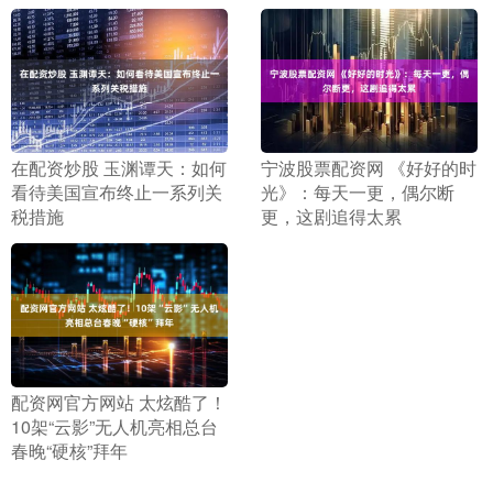
​在配资炒股 玉渊谭天：如何
​宁波股票配资网 《好好的时
看待美国宣布终止一系列关
光》：每天一更，偶尔断
税措施
更，这剧追得太累
​配资网官方网站 太炫酷了！
10架“云影”无人机亮相总台
春晚“硬核”拜年